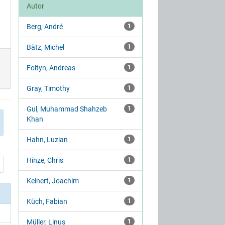
Autor
Berg, André
1
Bätz, Michel
1
Foltyn, Andreas
1
Gray, Timothy
1
Gul, Muhammad Shahzeb
1
Khan
Hahn, Luzian
1
Hinze, Chris
1
Keinert, Joachim
1
Küch, Fabian
1
Müller, Linus
1