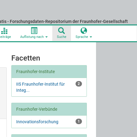
atis - Forschungsdaten-Repositorium der Fraunhofer-Gesellschaft
eiträge
Auflistung nach
Suche
Sprache
Facetten
Fraunhofer-Institute
IIS Fraunhofer-Institut für
2
Integ...
Fraunhofer-Verbünde
Innovationsforschung
1