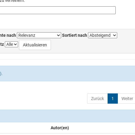
zu verfeinern.
nte nach
Sortiert nach
tz
).
Zurück
1
Weiter
Autor(en)