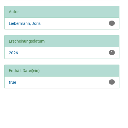
Autor
Liebermann, Joris
1
Erscheinungsdatum
2026
1
Enthält Datei(ein)
true
1