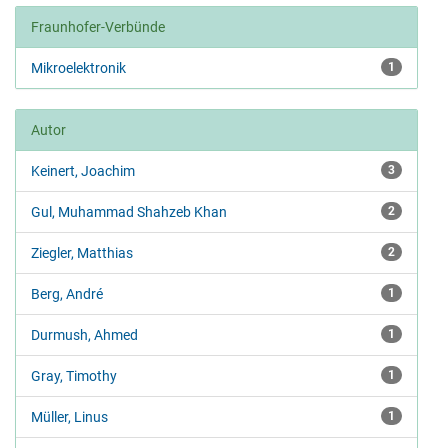
Fraunhofer-Verbünde
Mikroelektronik
1
Autor
Keinert, Joachim
3
Gul, Muhammad Shahzeb Khan
2
Ziegler, Matthias
2
Berg, André
1
Durmush, Ahmed
1
Gray, Timothy
1
Müller, Linus
1