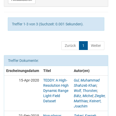
Treffer 1-3 von 3 (Suchzeit: 0.001 Sekunden).
Zurück
1
Weiter
Treffer Dokumente:
Erscheinungsdatum
Titel
Autor(en)
15-Apr-2020
TEDDY: A High-
Gul, Muhammad
Resolution High
Shahzeb Khan
;
Dynamic Range
Wolf, Thorsten
;
Light-Field
Bätz, Michel
;
Ziegler,
Dataset
Matthias
;
Keinert,
Joachim
21-Sep-2019
Non-planar
Zakeri, Faezeh