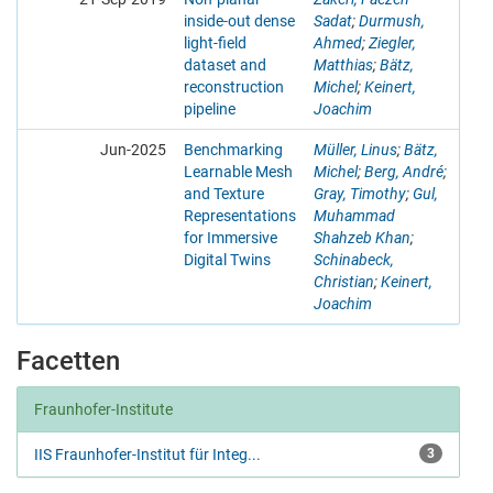
inside-out dense
Sadat
;
Durmush,
light-field
Ahmed
;
Ziegler,
dataset and
Matthias
;
Bätz,
reconstruction
Michel
;
Keinert,
pipeline
Joachim
Jun-2025
Benchmarking
Müller, Linus
;
Bätz,
Learnable Mesh
Michel
;
Berg, André
;
and Texture
Gray, Timothy
;
Gul,
Representations
Muhammad
for Immersive
Shahzeb Khan
;
Digital Twins
Schinabeck,
Christian
;
Keinert,
Joachim
Facetten
Fraunhofer-Institute
IIS Fraunhofer-Institut für Integ...
3