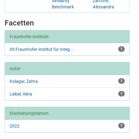
Similarity
Zarcone,
Benchmark
Alessandra
Facetten
Fraunhofer-Institute
IIS Fraunhofer-Institut für Integ...
1
Autor
Kolagar, Zahra
1
Liebel, Alina
1
Erscheinungsdatum
2022
1