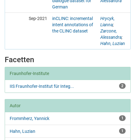
dialogue dataset for
Alessandra
German
Sep-2021
inCLINC: incremental
Hrycyk,
intent annotations of
Lianna
;
the CLINC dataset
Zarcone,
Alessandra
;
Hahn, Luzian
Facetten
Fraunhofer-Institute
IIS Fraunhofer-Institut für Integ...
2
Autor
Frommherz, Yannick
1
Hahn, Luzian
1