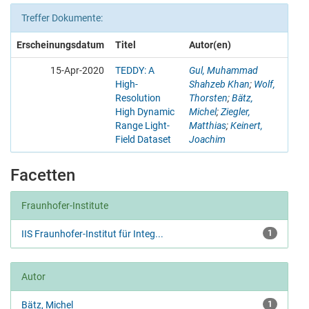
Treffer Dokumente:
Erscheinungsdatum
Titel
Autor(en)
15-Apr-2020
TEDDY: A
Gul, Muhammad
High-
Shahzeb Khan
;
Wolf,
Resolution
Thorsten
;
Bätz,
High Dynamic
Michel
;
Ziegler,
Range Light-
Matthias
;
Keinert,
Field Dataset
Joachim
Facetten
Fraunhofer-Institute
IIS Fraunhofer-Institut für Integ...
1
Autor
Bätz, Michel
1