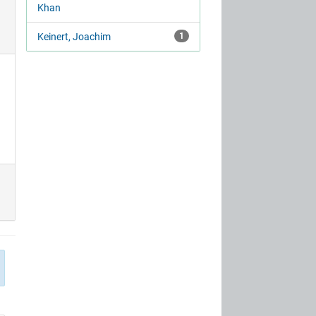
Khan
Keinert, Joachim
1