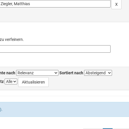
zu verfeinern.
nte nach
Sortiert nach
tz
).