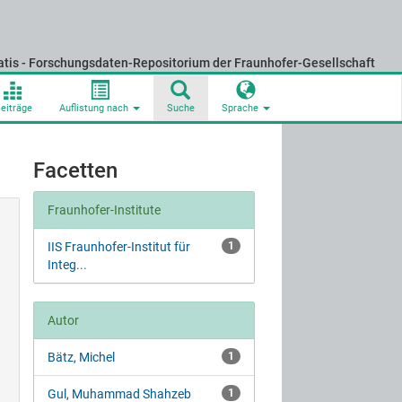
atis - Forschungsdaten-Repositorium der Fraunhofer-Gesellschaft
eiträge
Auflistung nach
Suche
Sprache
Facetten
Fraunhofer-Institute
IIS Fraunhofer-Institut für
1
Integ...
Autor
Bätz, Michel
1
Gul, Muhammad Shahzeb
1