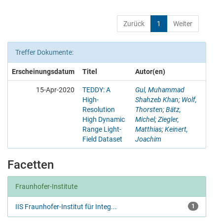
Zurück
1
Weiter
Treffer Dokumente:
Erscheinungsdatum
Titel
Autor(en)
15-Apr-2020
TEDDY: A
Gul, Muhammad
High-
Shahzeb Khan
;
Wolf,
Resolution
Thorsten
;
Bätz,
High Dynamic
Michel
;
Ziegler,
Range Light-
Matthias
;
Keinert,
Field Dataset
Joachim
Facetten
Fraunhofer-Institute
IIS Fraunhofer-Institut für Integ...
1