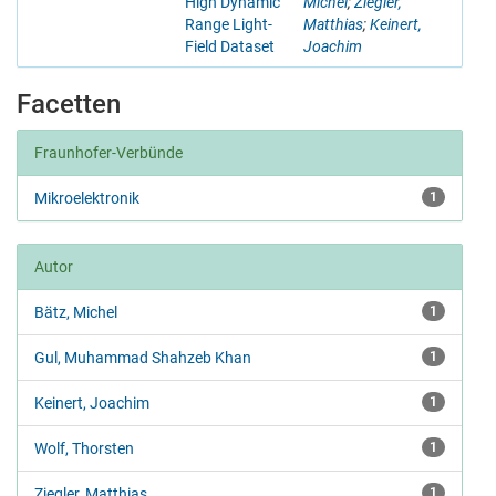
High Dynamic
Michel
;
Ziegler,
Range Light-
Matthias
;
Keinert,
Field Dataset
Joachim
Facetten
Fraunhofer-Verbünde
Mikroelektronik
1
Autor
Bätz, Michel
1
Gul, Muhammad Shahzeb Khan
1
Keinert, Joachim
1
Wolf, Thorsten
1
Ziegler, Matthias
1