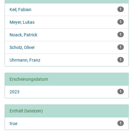
Keil, Fabian
1
Meyer, Lukas
1
Noack, Patrick
1
Scholz, Oliver
1
Uhrmann, Franz
1
Erscheinungsdatum
2023
1
Enthält Datei(ein)
true
1