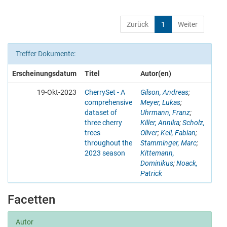
Zurück
1
Weiter
Treffer Dokumente:
Erscheinungsdatum
Titel
Autor(en)
19-Okt-2023
CherrySet - A
Gilson, Andreas
;
comprehensive
Meyer, Lukas
;
dataset of
Uhrmann, Franz
;
three cherry
Killer, Annika
;
Scholz,
trees
Oliver
;
Keil, Fabian
;
throughout the
Stamminger, Marc
;
2023 season
Kittemann,
Dominikus
;
Noack,
Patrick
Facetten
Autor