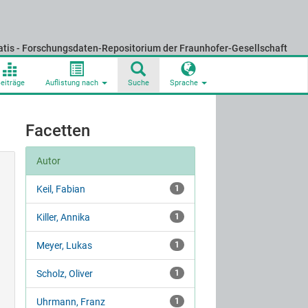
atis - Forschungsdaten-Repositorium der Fraunhofer-Gesellschaft
eiträge
Auflistung nach
Suche
Sprache
Facetten
Autor
Keil, Fabian
1
Killer, Annika
1
Meyer, Lukas
1
Scholz, Oliver
1
Uhrmann, Franz
1