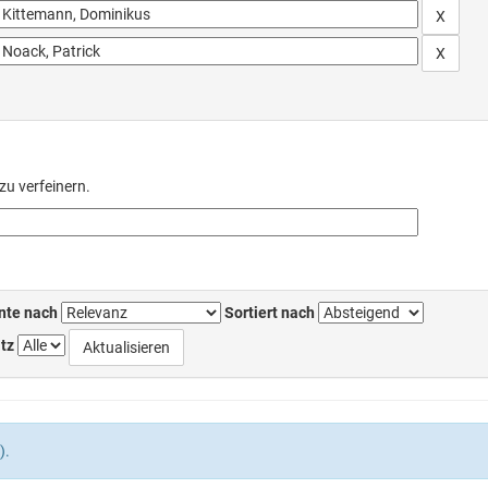
zu verfeinern.
nte nach
Sortiert nach
tz
).