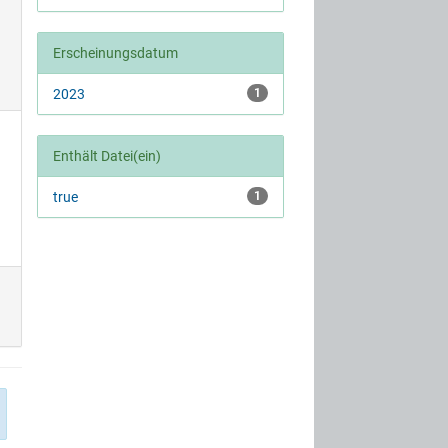
Erscheinungsdatum
2023
1
Enthält Datei(ein)
true
1