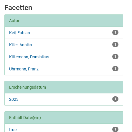
Facetten
Autor
Keil, Fabian
1
Killer, Annika
1
Kittemann, Dominikus
1
Uhrmann, Franz
1
Erscheinungsdatum
2023
1
Enthält Datei(ein)
true
1