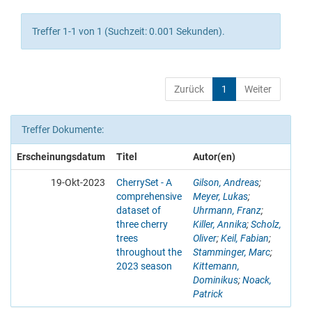
Treffer 1-1 von 1 (Suchzeit: 0.001 Sekunden).
Zurück
1
Weiter
Treffer Dokumente:
Erscheinungsdatum
Titel
Autor(en)
19-Okt-2023
CherrySet - A
Gilson, Andreas
;
comprehensive
Meyer, Lukas
;
dataset of
Uhrmann, Franz
;
three cherry
Killer, Annika
;
Scholz,
trees
Oliver
;
Keil, Fabian
;
throughout the
Stamminger, Marc
;
2023 season
Kittemann,
Dominikus
;
Noack,
Patrick