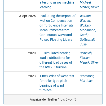
a test rig using machine
Michael
;
learning
Menck, Oliver
3-Apr-2025
Evaluating the Impact of
Watson,
Motion Compensation
Warren
;
on Turbulence Intensity
Wolken-
Measurements from
Möhlmann,
Continuous-Wave and
Gerrit
;
Pulsed Floating Lidars
Gottschall,
Julia
2020
FE-simulated bearing
Schleich,
load distributions for
Florian
;
different load cases of
Menck, Oliver
the IWT7.5 turbine
2023
Time Series of wear test
Stammler,
for roller-type pitch
Matthias
bearings of wind
turbines
Anzeige der Treffer 1 bis 5 von 5