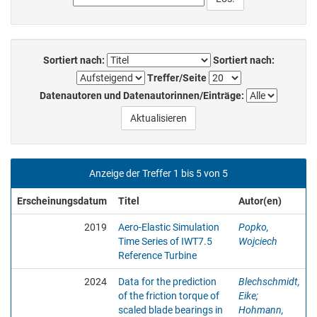
Sortiert nach:
Sortiert nach:
Treffer/Seite
Datenautoren und Datenautorinnen/Einträge:
Anzeige der Treffer 1 bis 5 von 5
Erscheinungsdatum
Titel
Autor(en)
2019
Aero-Elastic Simulation
Popko,
Time Series of IWT7.5
Wojciech
Reference Turbine
2024
Data for the prediction
Blechschmidt,
of the friction torque of
Eike
;
scaled blade bearings in
Hohmann,