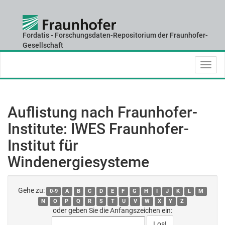
Fordatis - Forschungsdaten-Repositorium der Fraunhofer-
Skip
Gesellschaft
navigation
Auflistung nach Fraunhofer-
Institute: IWES Fraunhofer-
Institut für
Windenergiesysteme
Gehe zu:
0-9
A
B
C
D
E
F
G
H
I
J
K
L
M
N
O
P
Q
R
S
T
U
V
W
X
Y
Z
oder geben Sie die Anfangszeichen ein: