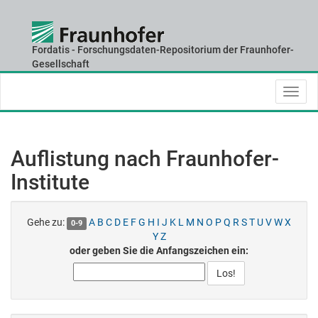
Fordatis - Forschungsdaten-Repositorium der Fraunhofer-
Skip
Gesellschaft
navigation
Auflistung nach Fraunhofer-
Institute
Gehe zu:
A
B
C
D
E
F
G
H
I
J
K
L
M
N
O
P
Q
R
S
T
U
V
W
X
0-9
Y
Z
oder geben Sie die Anfangszeichen ein: