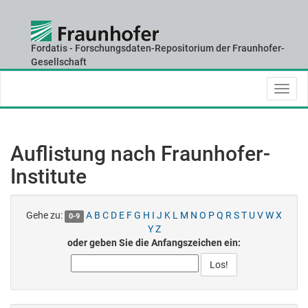
Fordatis - Forschungsdaten-Repositorium der Fraunhofer-
Skip
Gesellschaft
navigation
Auflistung nach Fraunhofer-
Institute
Gehe zu:
A
B
C
D
E
F
G
H
I
J
K
L
M
N
O
P
Q
R
S
T
U
V
W
X
0-9
Y
Z
oder geben Sie die Anfangszeichen ein: