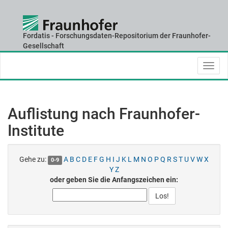
Fordatis - Forschungsdaten-Repositorium der Fraunhofer-
Skip
Gesellschaft
navigation
Auflistung nach Fraunhofer-
Institute
Gehe zu:
A
B
C
D
E
F
G
H
I
J
K
L
M
N
O
P
Q
R
S
T
U
V
W
X
0-9
Y
Z
oder geben Sie die Anfangszeichen ein: