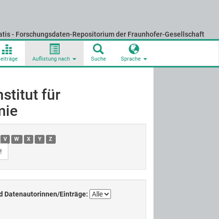
atis - Forschungsdaten-Repositorium der Fraunhofer-Gesellschaft
eiträge
Auflistung nach
Suche
Sprache
stitut für
mie
V
W
X
Y
Z
d Datenautorinnen/Einträge: