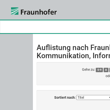
Skip
navigation
Auflistung nach Fraunh
Kommunikation, Infor
Gehe zu:
0-9
A
od
Sortiert nach: