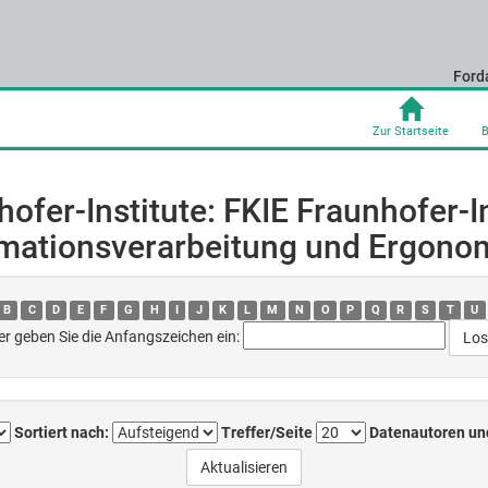
Ford
Zur Startseite
B
ofer-Institute: FKIE Fraunhofer-In
mationsverarbeitung und Ergono
B
C
D
E
F
G
H
I
J
K
L
M
N
O
P
Q
R
S
T
U
er geben Sie die Anfangszeichen ein:
Sortiert nach:
Treffer/Seite
Datenautoren un