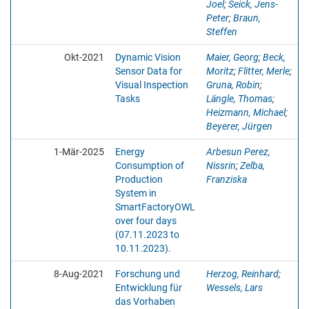
Joel
;
Seick, Jens-
Peter
;
Braun,
Steffen
Okt-2021
Dynamic Vision
Maier, Georg
;
Beck,
Sensor Data for
Moritz
;
Flitter, Merle
;
Visual Inspection
Gruna, Robin
;
Tasks
Längle, Thomas
;
Heizmann, Michael
;
Beyerer, Jürgen
1-Mär-2025
Energy
Arbesun Perez,
Consumption of
Nissrin
;
Zelba,
Production
Franziska
System in
SmartFactoryOWL
over four days
(07.11.2023 to
10.11.2023).
8-Aug-2021
Forschung und
Herzog, Reinhard
;
Entwicklung für
Wessels, Lars
das Vorhaben