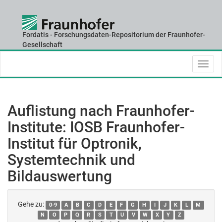
Fordatis - Forschungsdaten-Repositorium der Fraunhofer-
Skip
Gesellschaft
navigation
Auflistung nach Fraunhofer-
Institute: IOSB Fraunhofer-
Institut für Optronik,
Systemtechnik und
Bildauswertung
Gehe zu:
0-9
A
B
C
D
E
F
G
H
I
J
K
L
M
N
O
P
Q
R
S
T
U
V
W
X
Y
Z