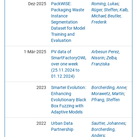
Dez-2025
PackWISE:
Roming, Lukas
;
Packaging Waste
Rüger, Steffen
;
Kalb,
Instance
Michael
;
Beutler,
Segmentation
Frederik
Dataset for Model
Training and
Evaluation
1-Mär-2025
PV data of
Arbesun Perez,
SmartFactoryOWL
Nissrin
;
Zelba,
over one week
Franziska
(25.11.2024 to
01.12.2024)
2023
Smarter Evolution:
Borcherding, Anne
;
Enhancing
Morawetz, Martin
;
Evolutionary Black
Pfrang, Steffen
Box Fuzzing with
Adaptive Models
2022
Urban Data
Sautter, Johannes
;
Partnership
Borcherding,
Anders
;