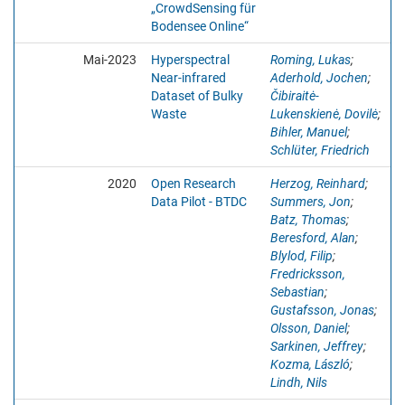
„CrowdSensing für
Bodensee Online“
Mai-2023
Hyperspectral
Roming, Lukas
;
Near-infrared
Aderhold, Jochen
;
Dataset of Bulky
Čibiraitė-
Waste
Lukenskienė, Dovilė
;
Bihler, Manuel
;
Schlüter, Friedrich
2020
Open Research
Herzog, Reinhard
;
Data Pilot - BTDC
Summers, Jon
;
Batz, Thomas
;
Beresford, Alan
;
Blylod, Filip
;
Fredricksson,
Sebastian
;
Gustafsson, Jonas
;
Olsson, Daniel
;
Sarkinen, Jeffrey
;
Kozma, László
;
Lindh, Nils