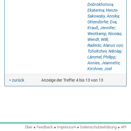
Dobrokhotova,
Ekaterina
;
Henze-
Sakowsky, Annika
;
Ottendörfer, Eva
;
Krauß, Jennifer
;
Westkamp, Nicolas
;
Wendt, Willi
;
Radecki, Alanus von
;
Tcholtchev, Nikolay
;
Lämmel, Philipp
;
Annies, Jeannette
;
Kirchner, Joel
< zurück
Anzeige der Treffer 4 bis 13 von 13
Über
●
Feedback
●
Impressum
●
Datenschutzerklärung
●
API