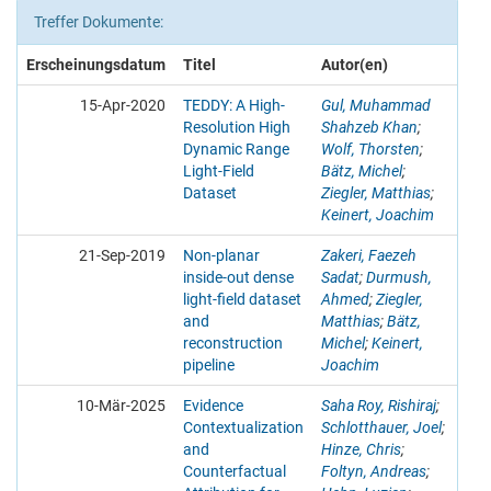
Treffer Dokumente:
Erscheinungsdatum
Titel
Autor(en)
15-Apr-2020
TEDDY: A High-
Gul, Muhammad
Resolution High
Shahzeb Khan
;
Dynamic Range
Wolf, Thorsten
;
Light-Field
Bätz, Michel
;
Dataset
Ziegler, Matthias
;
Keinert, Joachim
21-Sep-2019
Non-planar
Zakeri, Faezeh
inside-out dense
Sadat
;
Durmush,
light-field dataset
Ahmed
;
Ziegler,
and
Matthias
;
Bätz,
reconstruction
Michel
;
Keinert,
pipeline
Joachim
10-Mär-2025
Evidence
Saha Roy, Rishiraj
;
Contextualization
Schlotthauer, Joel
;
and
Hinze, Chris
;
Counterfactual
Foltyn, Andreas
;