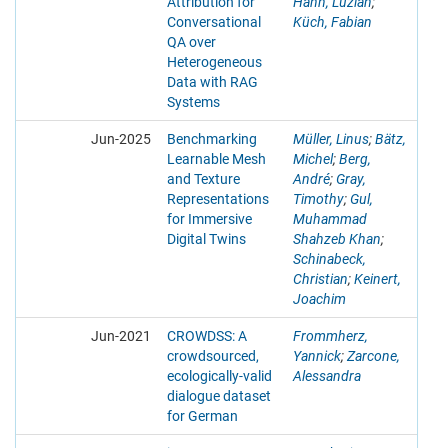
Attribution for
Hahn, Luzian
;
Conversational
Küch, Fabian
QA over
Heterogeneous
Data with RAG
Systems
Jun-2025
Benchmarking
Müller, Linus
;
Bätz,
Learnable Mesh
Michel
;
Berg,
and Texture
André
;
Gray,
Representations
Timothy
;
Gul,
for Immersive
Muhammad
Digital Twins
Shahzeb Khan
;
Schinabeck,
Christian
;
Keinert,
Joachim
Jun-2021
CROWDSS: A
Frommherz,
crowdsourced,
Yannick
;
Zarcone,
ecologically-valid
Alessandra
dialogue dataset
for German