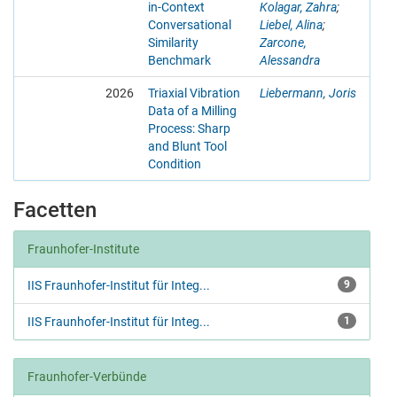
in-Context
Kolagar, Zahra
;
Conversational
Liebel, Alina
;
Similarity
Zarcone,
Benchmark
Alessandra
2026
Triaxial Vibration
Liebermann, Joris
Data of a Milling
Process: Sharp
and Blunt Tool
Condition
Facetten
Fraunhofer-Institute
IIS Fraunhofer-Institut für Integ...
9
IIS Fraunhofer-Institut für Integ...
1
Fraunhofer-Verbünde