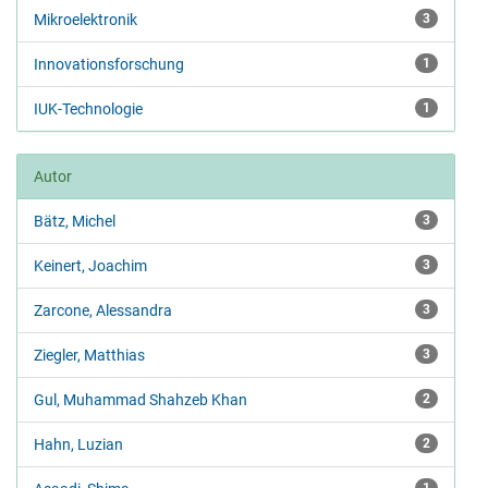
Mikroelektronik
3
Innovationsforschung
1
IUK-Technologie
1
Autor
Bätz, Michel
3
Keinert, Joachim
3
Zarcone, Alessandra
3
Ziegler, Matthias
3
Gul, Muhammad Shahzeb Khan
2
Hahn, Luzian
2
1