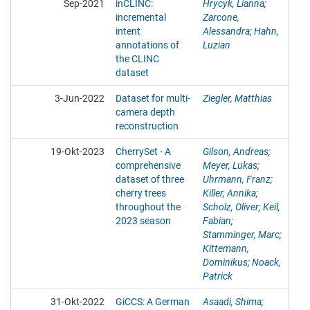
Sep-2021
inCLINC:
Hrycyk, Lianna
;
incremental
Zarcone,
intent
Alessandra
;
Hahn,
annotations of
Luzian
the CLINC
dataset
3-Jun-2022
Dataset for multi-
Ziegler, Matthias
camera depth
reconstruction
19-Okt-2023
CherrySet - A
Gilson, Andreas
;
comprehensive
Meyer, Lukas
;
dataset of three
Uhrmann, Franz
;
cherry trees
Killer, Annika
;
throughout the
Scholz, Oliver
;
Keil,
2023 season
Fabian
;
Stamminger, Marc
;
Kittemann,
Dominikus
;
Noack,
Patrick
31-Okt-2022
GiCCS: A German
Asaadi, Shima
;